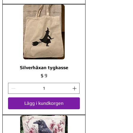
Silverhäxan tygkasse
Pris
$ 9
Lägg i kundkorgen