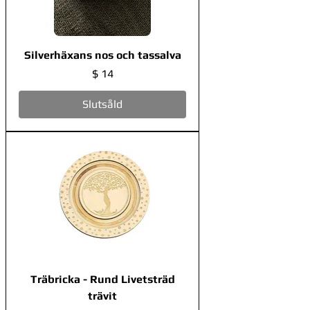
Silverhäxans nos och tassalva
Pris
$ 14
Slutsåld
Träbricka - Rund Livetsträd
trävit