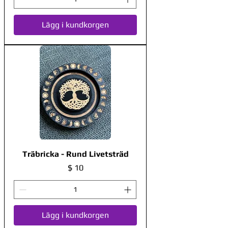
Lägg i kundkorgen
Träbricka - Rund Livetsträd
Pris
$ 10
Lägg i kundkorgen