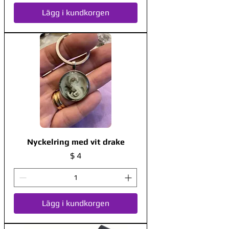
Lägg i kundkorgen
Nyckelring med vit drake
Pris
$ 4
Lägg i kundkorgen