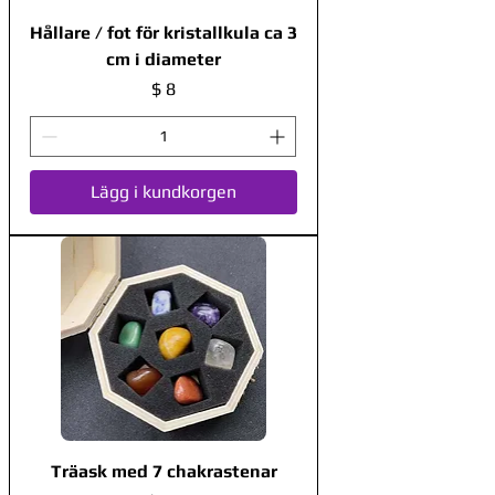
Hållare / fot för kristallkula ca 3
cm i diameter
Pris
$ 8
Lägg i kundkorgen
Träask med 7 chakrastenar