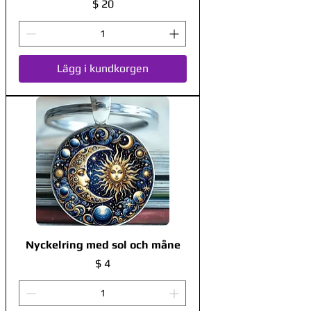
Pris
$ 20
Lägg i kundkorgen
Nyckelring med sol och måne
Pris
$ 4