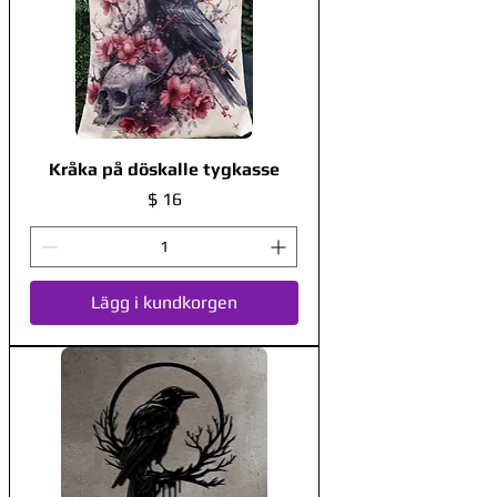
Kråka på döskalle tygkasse
Pris
$ 16
Lägg i kundkorgen