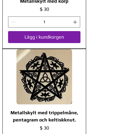
Metallskylt med korp
Pris
$ 30
Lägg i kundkorgen
Metallskylt med trippelmåne,
pentagram och keltiskknut.
Pris
$ 30