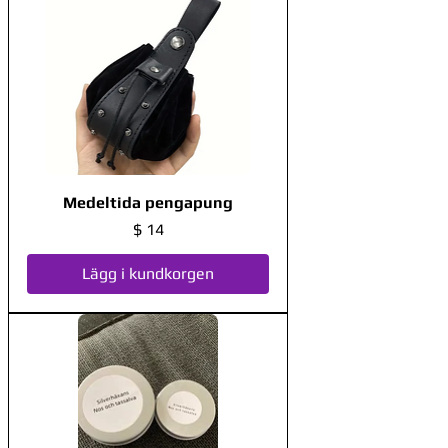
Medeltida pengapung
Pris
$ 14
Lägg i kundkorgen