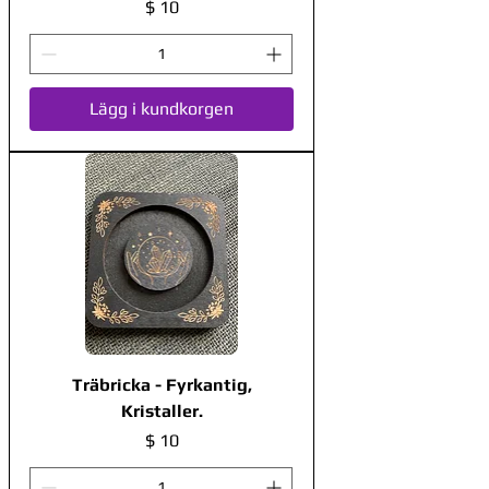
Pris
$ 10
Lägg i kundkorgen
Träbricka - Fyrkantig,
Kristaller.
Pris
$ 10