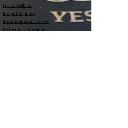
Leveransvillkor
Integritetspolicy
Information om cookies
Ge feedback om sidan
Om Silverhäxan
Kontakta oss
Produktblad
Timmervägen 1