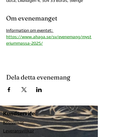
Göta, Lillåvägen 4, 504 33 Borås, Sverige
Om evenemanget
Information om eventet: 
https://www.ahaga.se/sv/evenemang/myst
eriummassa-2025/
Dela detta evenemang
Kundservice
Köpvillkor
Leveransvillkor