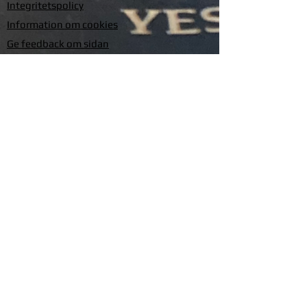
Integritetspolicy
Information om cookies
Ge feedback om sidan
Om Silverhäxan
Kontakta oss
Produktblad
Timmervägen 1
461 58 Trollhättan