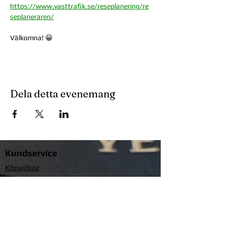
https://www.vasttrafik.se/reseplanering/re
seplaneraren/
Välkomna! 😀
Dela detta evenemang
Kundservice
Köpvillkor
Leveransvillkor
Integritetspolicy
Information om cookies
Ge feedback om sidan