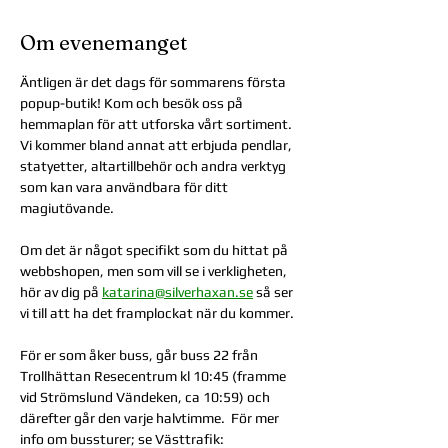
Om evenemanget
Äntligen är det dags för sommarens första 
popup-butik! Kom och besök oss på 
hemmaplan för att utforska vårt sortiment. 
Vi kommer bland annat att erbjuda pendlar, 
statyetter, altartillbehör och andra verktyg 
som kan vara användbara för ditt 
magiutövande.
Om det är något specifikt som du hittat på 
webbshopen, men som vill se i verkligheten, 
hör av dig på 
katarina@silverhaxan.se
 så ser 
vi till att ha det framplockat när du kommer. 
För er som åker buss, går buss 22 från 
Trollhättan Resecentrum kl 10:45 (framme 
vid Strömslund Vändeken, ca 10:59) och 
därefter går den varje halvtimme.  För mer 
info om bussturer; se Västtrafik: 