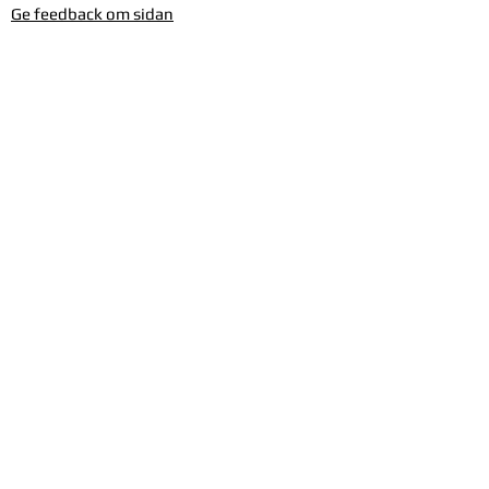
Ge feedback om sidan
Om Silverhäxan
Kontakta oss
Produktblad
Timmervägen 1
461 58 Trollhättan
Orgnr.
7211281485