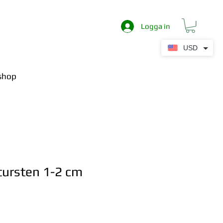
Logga in
USD
shop
tursten 1-2 cm