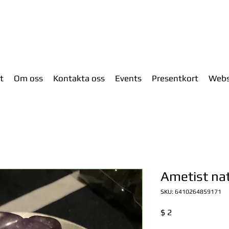
t
Om oss
Kontakta oss
Events
Presentkort
Web
Ametist na
SKU: 6410264859171
Pris
$ 2