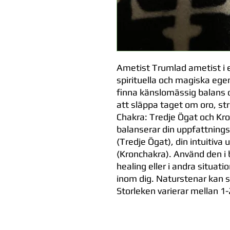
Ametist Trumlad ametist i en
spirituella och magiska ege
finna känslomässig balans o
att släppa taget om oro, st
Chakra: Tredje Ögat och Kr
balanserar din uppfattning
(Tredje Ögat), din intuitiva
(Kronchakra). Använd den i 
healing eller i andra situatio
inom dig. Naturstenar kan ski
Storleken varierar mellan 1-