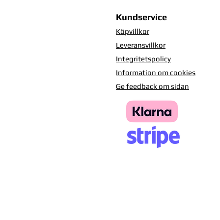
Kundservice
Köpvillkor
Leveransvillkor
Integritetspolicy
Information om cookies
Ge feedback om sidan