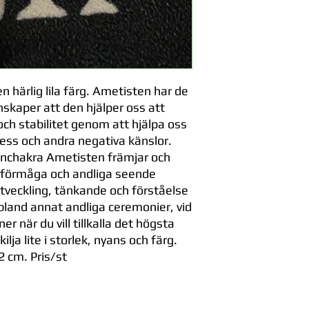
 härlig lila färg. Ametisten har de
nskaper att den hjälper oss att
ch stabilitet genom att hjälpa oss
ress och andra negativa känslor.
onchakra Ametisten främjar och
sförmåga och andliga seende
 utveckling, tänkande och förståelse
bland annat andliga ceremonier, vid
ner när du vill tillkalla det högsta
lja lite i storlek, nyans och färg.
2 cm. Pris/st