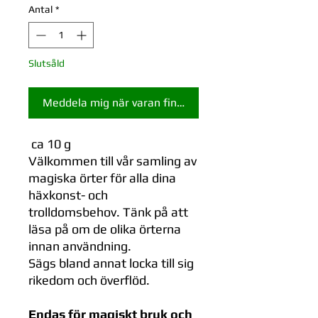
Antal
*
Slutsåld
Meddela mig när varan finns i lager
ca 10 g
Välkommen till vår samling av
magiska örter för alla dina
häxkonst- och
trolldomsbehov. Tänk på att
läsa på om de olika örterna
innan användning.
Sägs bland annat locka till sig
rikedom och överflöd.
Endas för magiskt bruk och