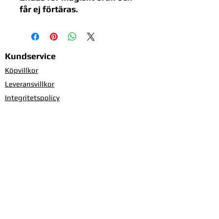
får ej förtäras.
Kundservice
Köpvillkor
Leveransvillkor
Integritetspolicy
Information om cookies
Ge feedback om sidan