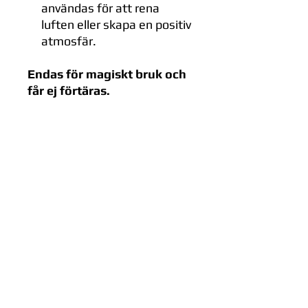
användas för att rena
luften eller skapa en positiv
atmosfär.
Endas för magiskt bruk och
får ej förtäras.
Kundservice
Köpvillkor
Leveransvillkor
Integritetspolicy
Information om cookies
Ge feedback om sidan