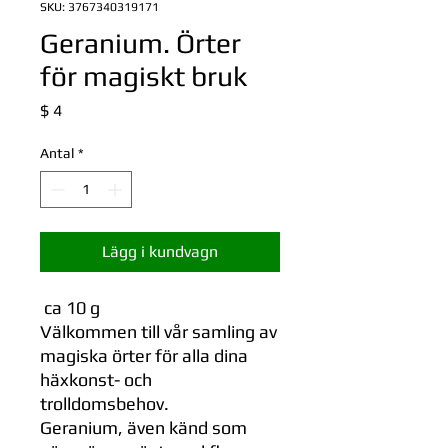
SKU: 3767340319171
Geranium. Örter
för magiskt bruk
Pris
$ 4
Antal
*
Lägg i kundvagn
ca 10 g
Välkommen till vår samling av
magiska örter för alla dina
häxkonst- och
trolldomsbehov.
Geranium, även känd som