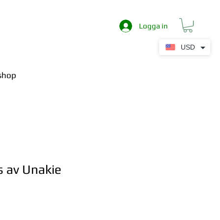
Logga in
USD
shop
ps av Unakie