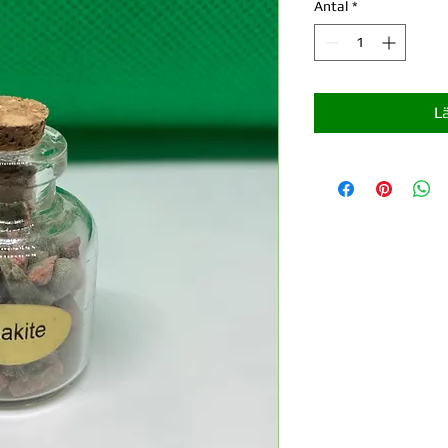
Antal
*
L