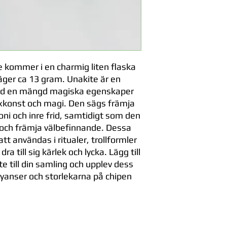
e kommer i en charmig liten flaska
äger ca 13 gram. Unakite är en
 med en mängd magiska egenskaper
konst och magi. Den sägs främja
i och inre frid, samtidigt som den
er och främja välbefinnande. Dessa
att användas i ritualer, trollformler
ra till sig kärlek och lycka. Lägg till
te till din samling och upplev dess
nyanser och storlekarna på chipen