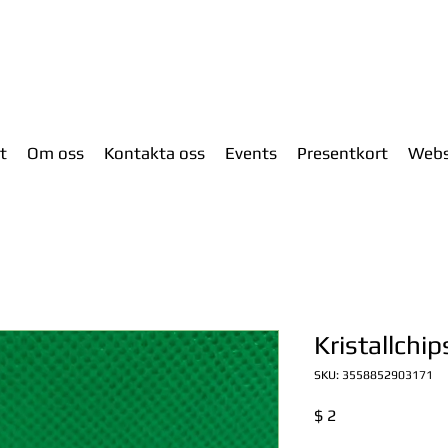
t
Om oss
Kontakta oss
Events
Presentkort
Web
Kristallchi
SKU: 3558852903171
Pris
$ 2