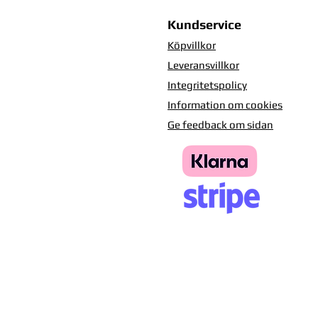
Kundservice
Köpvillkor
Leveransvillkor
Integritetspolicy
Information om cookies
Ge feedback om sidan