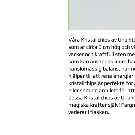
Våra Kristallchips av Unakit
som är cirka 3 cm hög och v
vacker och kraftfull sten
som kan användas inom häx
känslomässig balans, harmon
hjälper till att rena energi
kristallchips är perfekta för 
eller som en amulett för att d
dessa Kristallchips av Unaki
magiska krafter själv! Färg
varierar i flaskan.