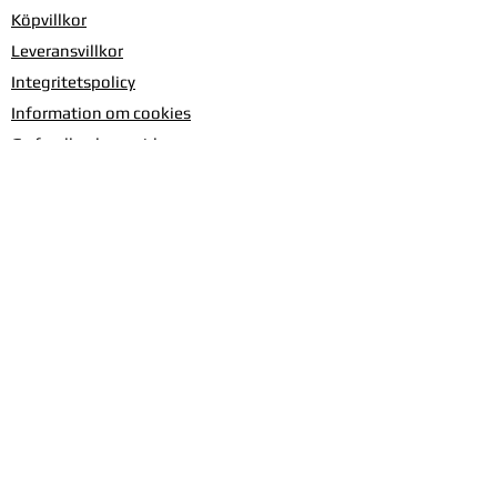
Köpvillkor
Leveransvillkor
Integritetspolicy
Information om cookies
Ge feedback om sidan
Om Silverhäxan
Kontakta oss
Produktblad