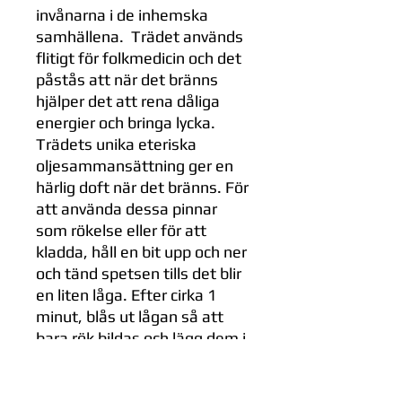
invånarna i de inhemska
samhällena. Trädet används
flitigt för folkmedicin och det
påstås att när det bränns
hjälper det att rena dåliga
energier och bringa lycka.
Trädets unika eteriska
oljesammansättning ger en
härlig doft när det bränns. För
att använda dessa pinnar
som rökelse eller för att
kladda, håll en bit upp och ner
och tänd spetsen tills det blir
en liten låga. Efter cirka 1
minut, blås ut lågan så att
bara rök bildas och lägg dem i
en eldfast skål, blås försiktigt
på glöden vid behov.