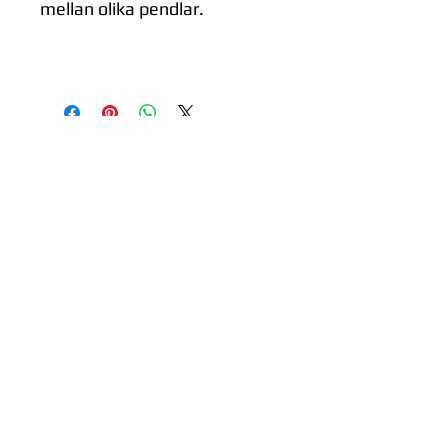
mellan olika pendlar.
Kundservice
Köpvillkor
Leveransvillkor
Integritetspolicy
Information om cookies
Ge feedback om sidan