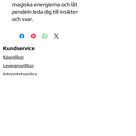
magiska energierna och låt
pendeln leda dig till insikter
och svar.
Kundservice
Köpvillkor
Leveransvillkor
Integritetspolicy
Information om cookies
Ge feedback om sidan