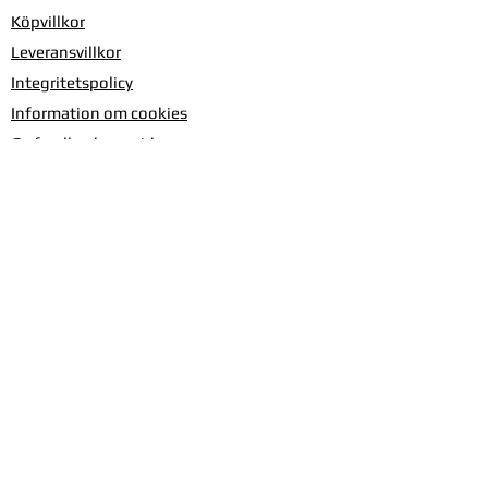
Köpvillkor
Leveransvillkor
Integritetspolicy
Information om cookies
Ge feedback om sidan
Om Silverhäxan
Kontakta oss
Produktblad