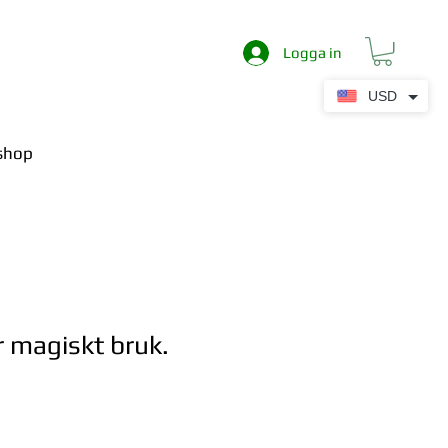
Logga in
USD
shop
 magiskt bruk.