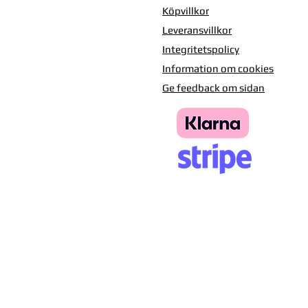
Köpvillkor
Leveransvillkor
Integritetspolicy
Information om cookies
Ge feedback om sidan