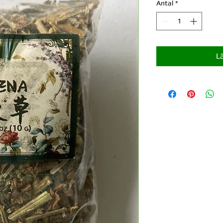
Antal
*
L