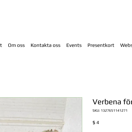
t
Om oss
Kontakta oss
Events
Presentkort
Web
Verbena för
SKU: 1327651141271
Pris
$ 4