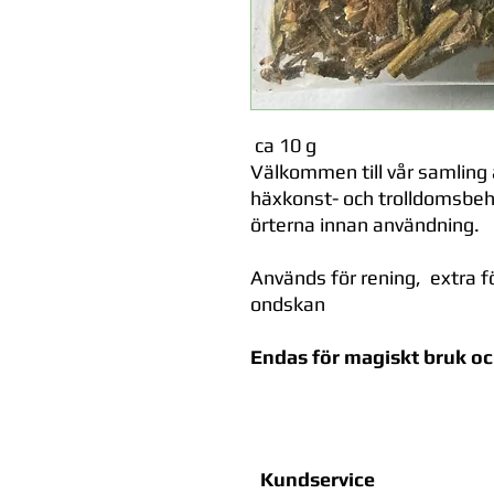
ca 10 g
Välkommen till vår samling a
häxkonst- och trolldomsbeho
örterna innan användning.
Används för rening, extra fö
ondskan
Endas för magiskt bruk och
Kundservice